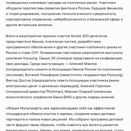
посвященных ключевым трендам на платежном рынке. Участники
обсудили перспективы развития финтеха в России, будущее финансов
и госрегулирование, построение технологического суверенитета,
корпоративное управление, кибербезопасность в банковской сфере и
другие актуальные вопросы.
Всего в мероприятии приняли участие более 200 делегатов:
представители банков, платежных систем, разработчики
программного обеспечения и другие участники платежного рынка из
России и стран СНГ. Генеральным партнером мероприятия выступила
компания Hyosung. Свыше 30 спикеров представили на конференции
свои доклады. Среди выступающих — Алексей Маслов
(сопредседатель комитета Ассоциации банков России по платежным
системам), Виталий Никифоров (заместитель гендиректора Hyosung),
Виктор Достов (председатель совета Ассоциации участников рынка
электронных денег и денежных переводов), Алексей Горелкин
(генеральный директор Phishman), Максим Осадчий (начальник
аналитического управления Банка БКФ) и другие лидеры мнений.
«Форум Мультикарты уже зарекомендовал себя как эффективная
площадка для обмена опытом и идеями, создания новых деловых
партнерств и поиска новых решений. Мы собрали программу деловой
части форума таким образом, чтобы охватить все аспекты развития
финансового рынка. Уверен, что время, проведенное на форуме, стало