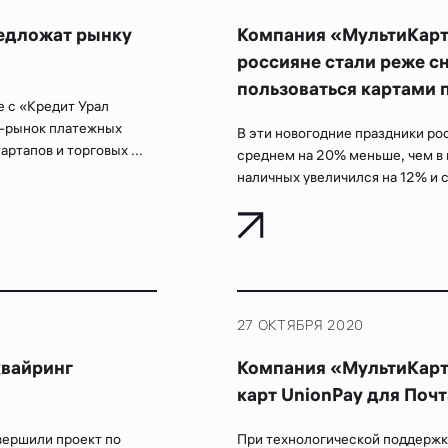
редложат рынку
Компания «МультиКарта
россияне стали реже с
пользоваться картами 
 с «Кредит Урал
2B-рынок платежных
В эти новогодние праздники ро
ртапов и торговых ...
среднем на 20% меньше, чем в 
наличных увеличился на 12% и с
27 ОКТЯБРЯ 2020
квайринг
Компания «МультиКарт
карт UnionPay для Почт
вершили проект по
При технологической поддержк