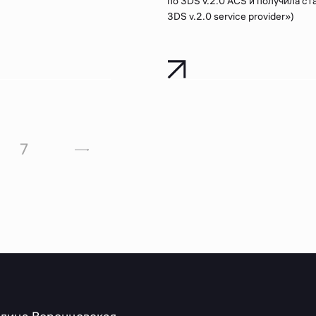
по 3DS v.2.0 ACS и получила с
3DS v.2.0 service provider»)
7