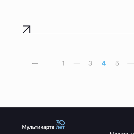
1
—
3
4
5
—