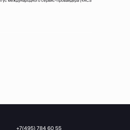
татус международного сервис-провайдера («ACS
+7(495) 784 60 55